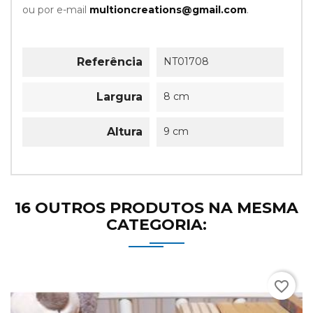
ou por e-mail
multioncreations@gmail.com
.
Referência
NT01708
Largura
8 cm
Altura
9 cm
16 OUTROS PRODUTOS NA MESMA
CATEGORIA:
favorite_border