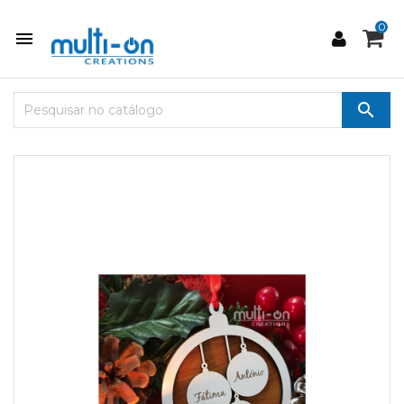
0

