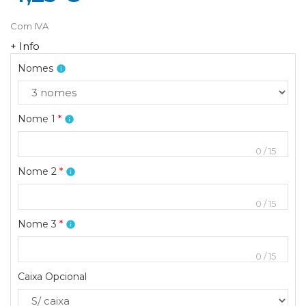
Com IVA
+ Info
Nomes
info
Nome 1
*
info
0
/
15
Nome 2
*
info
0
/
15
Nome 3
*
info
0
/
15
Caixa Opcional