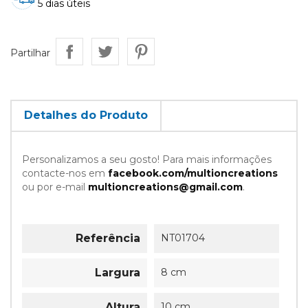
5 dias úteis
Partilhar
Detalhes do Produto
Personalizamos a seu gosto! Para mais informações
contacte-nos em
facebook.com/multioncreations
ou por e-mail
multioncreations@gmail.com
.
Referência
NT01704
Largura
8 cm
Altura
10 cm