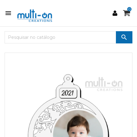
0

