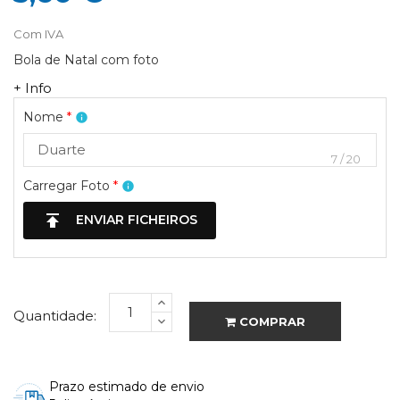
Com IVA
Bola de Natal com foto
+ Info
Nome
*
info
7
/
20
Carregar Foto
*
info
publish
ENVIAR FICHEIROS
Quantidade:
COMPRAR
Prazo estimado de envio