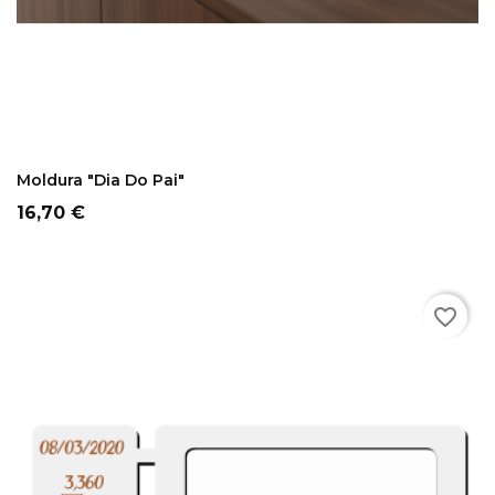
COMPRAR
Moldura "Dia Do Pai"
Preço
16,70 €
favorite_border