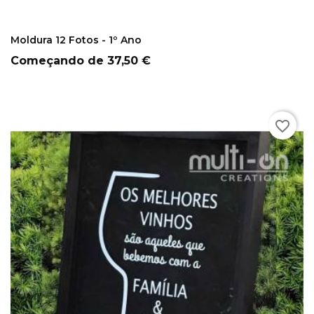
COMPRAR
Moldura 12 Fotos - 1º Ano
Preço
Começando de
37,50 €
favorite_border