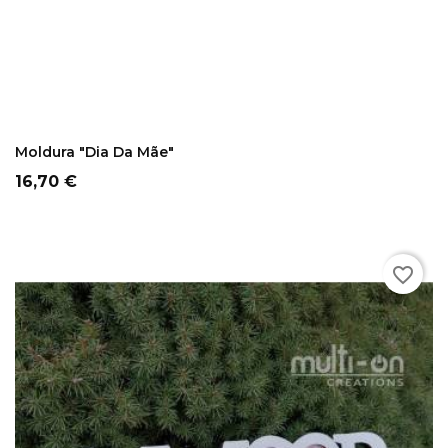
COMPRAR
Moldura "Dia Da Mãe"
Preço
16,70 €
favorite_border