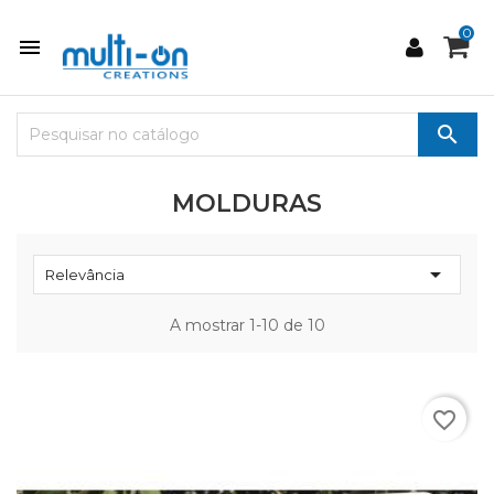
0


MOLDURAS

Relevância
A mostrar 1-10 de 10
favorite_border