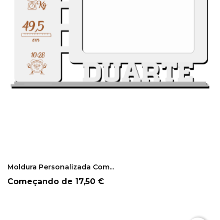
COMPRAR
Moldura Personalizada Com...
Preço
Começando de
17,50 €