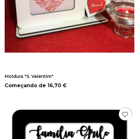
COMPRAR
Moldura "S. Valentim"
Preço
Começando de
16,70 €
favorite_border