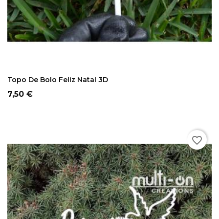
COMPRAR
Topo De Bolo Feliz Natal 3D
Preço
7,50 €
favorite_border