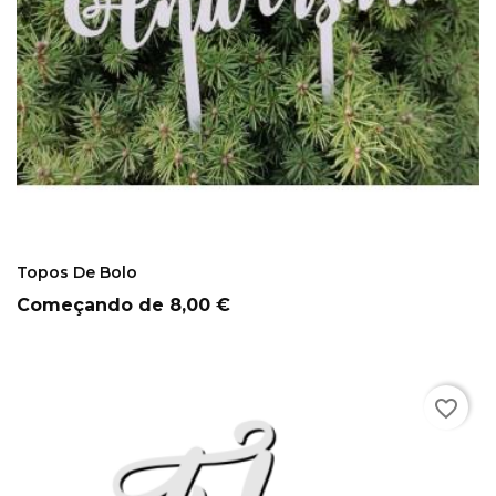
COMPRAR
Topos De Bolo
Preço
Começando de
8,00 €
favorite_border