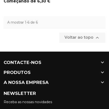
Preço
Começando de
6,30 €
A mostrar 1-6 de 6

Voltar ao topo

CONTACTE-NOS

PRODUTOS

A NOSSA EMPRESA
NEWSLETTER
Receba as nossas novidades