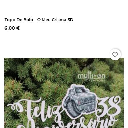
COMPRAR
Topo De Bolo - O Meu Crisma 3D
Preço
6,00 €
favorite_border