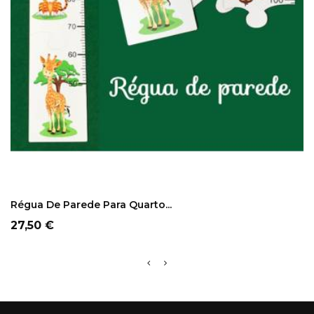
COMPRAR
Régua De Parede Para Quarto...
Preço
27,50 €