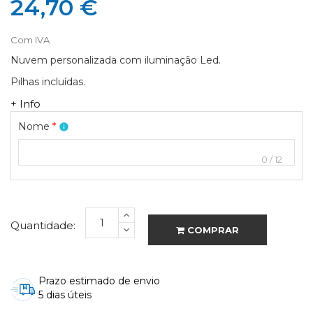
24,70 €
Com IVA
Nuvem personalizada com iluminação Led.
Pilhas incluídas.
+ Info
Nome
*
info
0
/
12
Quantidade:
COMPRAR
Prazo estimado de envio
5 dias úteis