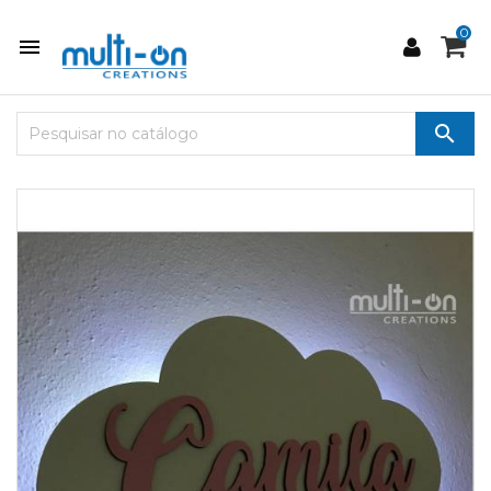
0

