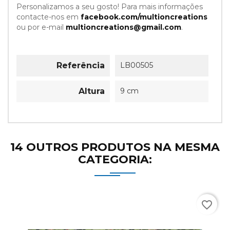
Personalizamos a seu gosto! Para mais informações
contacte-nos em
facebook.com/multioncreations
ou por e-mail
multioncreations@gmail.com
.
Referência
LB00505
Altura
9 cm
14 OUTROS PRODUTOS NA MESMA
CATEGORIA:
favorite_border