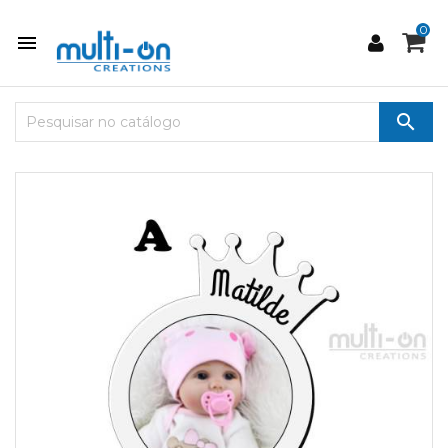
0

