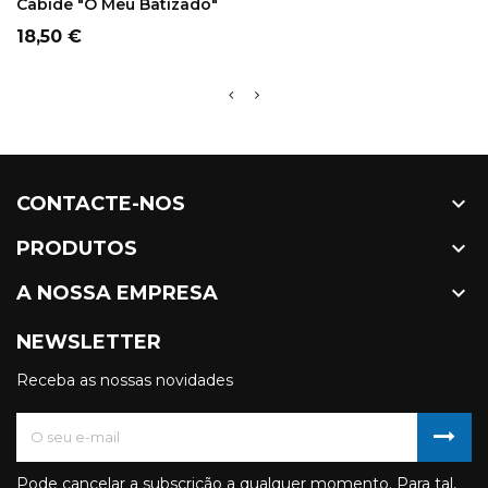
Cabide "O Meu Batizado"
Preço
18,50 €

CONTACTE-NOS

PRODUTOS

A NOSSA EMPRESA
NEWSLETTER
Receba as nossas novidades
Pode cancelar a subscrição a qualquer momento. Para tal,