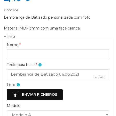
Com IVA
Lembrança de Batizado personalizada com foto.
Materia: MDF 3mm com uma face branca.
+ Info
Nome
*
Texto para base
*
info
32
/
40
Foto
info
publish
ENVIAR FICHEIROS
Modelo